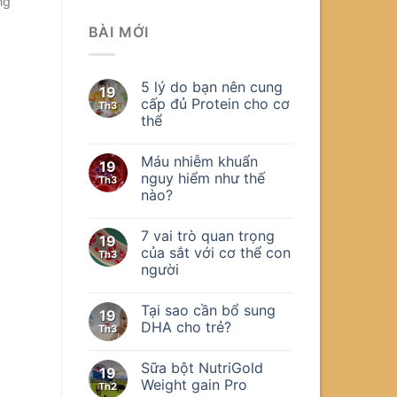
ng
BÀI MỚI
5 lý do bạn nên cung
19
cấp đủ Protein cho cơ
Th3
thể
Máu nhiễm khuẩn
19
nguy hiểm như thế
Th3
nào?
7 vai trò quan trọng
19
của sắt với cơ thể con
Th3
người
Tại sao cần bổ sung
19
DHA cho trẻ?
Th3
Sữa bột NutriGold
19
Weight gain Pro
Th2