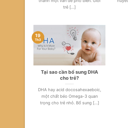
thành một vấn đề phổ biến. Giới
huyết
trẻ [...]
19
Th3
Tại sao cần bổ sung DHA
cho trẻ?
DHA hay acid docosahexaeboic,
một chất béo Omega-3 quan
trọng cho trẻ nhỏ. Bổ sung [...]