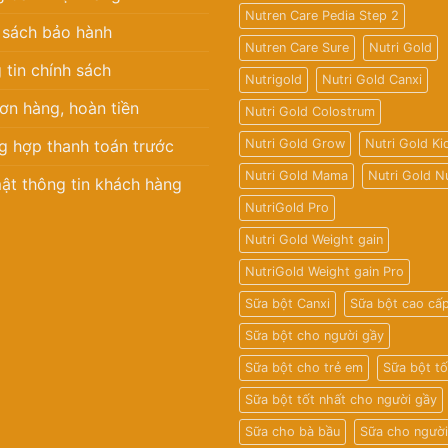
Nutren Care Pedia Step 2
 sách bảo hành
Nutren Care Sure
Nutri Gold
 tin chính sách
Nutrigold
Nutri Gold Canxi
ơn hàng, hoàn tiền
Nutri Gold Colostrum
g hợp thanh toán trước
Nutri Gold Grow
Nutri Gold Ki
Nutri Gold Mama
Nutri Gold N
ật thông tin khách hàng
NutriGold Pro
Nutri Gold Weight gain
NutriGold Weight gain Pro
Sữa bột Canxi
Sữa bột cao cấ
Sữa bột cho người gầy
Sữa bột cho trẻ em
Sữa bột tố
Sữa bột tốt nhất cho người gầy
Sữa cho bà bầu
Sữa cho người