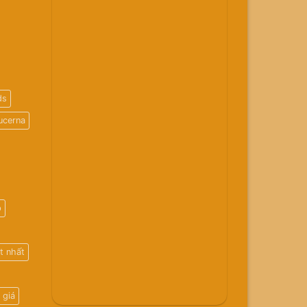
ds
ucerna
p
t nhất
 giá