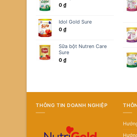
0
₫
Idol Gold Sure
0
₫
Sữa bột Nutren Care
Sure
0
₫
THÔNG TIN DOANH NGHIỆP
THÔN
Hướng
Hướng