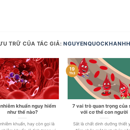
ƯU TRỮ CỦA TÁC GIẢ:
NGUYENQUOCKHANH
19
Th3
nhiễm khuẩn nguy hiểm
7 vai trò quan trọng của 
như thế nào?
với cơ thể con người
nhiễm khuẩn, hay còn gọi là
Sắt là chất dinh dưỡng thiết 