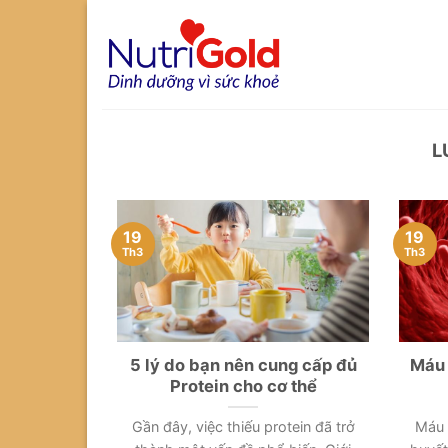
Chuyển
đến
nội
dung
L
19
19
Th3
Th3
5 lý do bạn nên cung cấp đủ
Máu 
Protein cho cơ thể
Gần đây, việc thiếu protein đã trở
Máu 