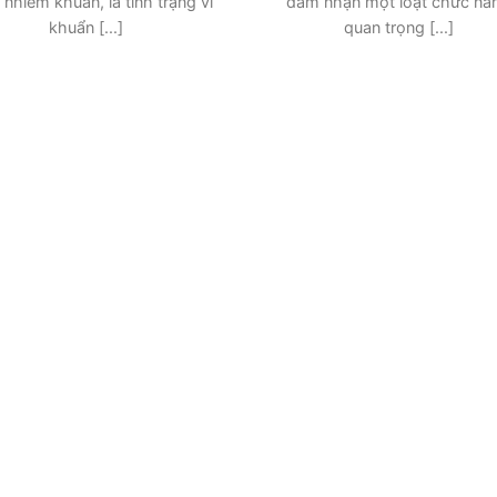
 nhiễm khuẩn, là tình trạng vi
đảm nhận một loạt chức nă
khuẩn [...]
quan trọng [...]