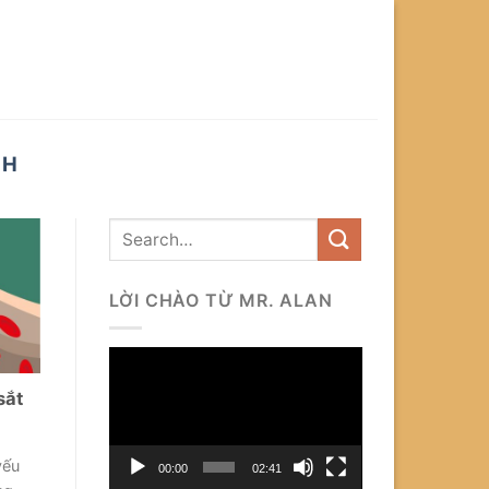
HH
LỜI CHÀO TỪ MR. ALAN
Trình
chơi
sắt
Video
yếu
00:00
02:41