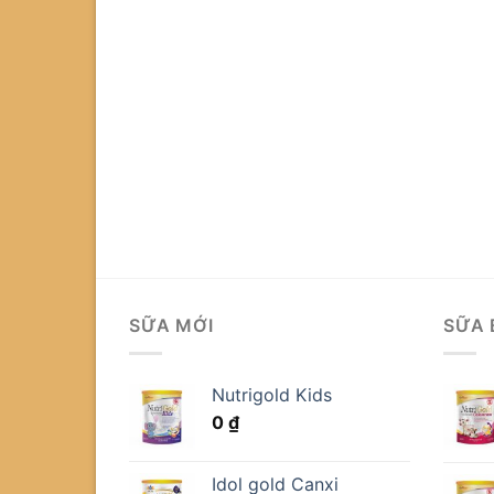
SỮA MỚI
SỮA 
Nutrigold Kids
0
₫
Idol gold Canxi