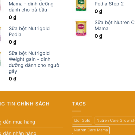
Mama - dinh dưỡng
Pedia Step 2
dành cho bà bầu
0
₫
0
₫
Sữa bột Nutren C
Sữa bột Nutrigold
Mama
Pedia
0
₫
0
₫
Sữa bột Nutrigold
Weight gain - dinh
dưỡng dành cho người
gầy
0
₫
G TIN CHÍNH SÁCH
TAGS
Idol Gold
Nutren Care Grow st
 dẫn mua hàng
Nutren Care Mama
 dẫn nhận hàng