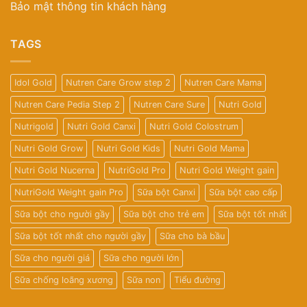
Bảo mật thông tin khách hàng
TAGS
Idol Gold
Nutren Care Grow step 2
Nutren Care Mama
Nutren Care Pedia Step 2
Nutren Care Sure
Nutri Gold
Nutrigold
Nutri Gold Canxi
Nutri Gold Colostrum
Nutri Gold Grow
Nutri Gold Kids
Nutri Gold Mama
Nutri Gold Nucerna
NutriGold Pro
Nutri Gold Weight gain
NutriGold Weight gain Pro
Sữa bột Canxi
Sữa bột cao cấp
Sữa bột cho người gầy
Sữa bột cho trẻ em
Sữa bột tốt nhất
Sữa bột tốt nhất cho người gầy
Sữa cho bà bầu
Sữa cho người giá
Sữa cho người lớn
Sữa chống loãng xương
Sữa non
Tiểu đường