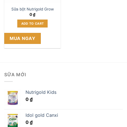
Sữa bột Nutrigold Grow
0
₫
ADD TO CART
MUA NGAY
SỮA MỚI
Nutrigold Kids
0
₫
Idol gold Canxi
0
₫