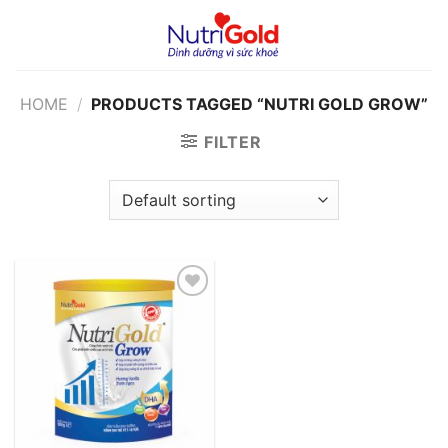
Chuyển
đến
nội
dung
HOME
/
PRODUCTS TAGGED “NUTRI GOLD GROW”
FILTER
Add to
wishlist