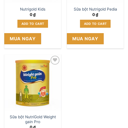
Nutrigold Kids
Sữa bột Nutrigold Pedia
0
₫
0
₫
ADD TO CART
ADD TO CART
MUA NGAY
MUA NGAY
Add to
wishlist
Sữa bột NutriGold Weight
gain Pro
0
₫