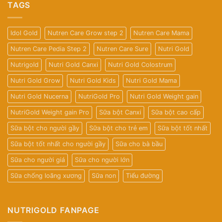
TAGS
Idol Gold
Nutren Care Grow step 2
Nutren Care Mama
Nutren Care Pedia Step 2
Nutren Care Sure
Nutri Gold
Nutrigold
Nutri Gold Canxi
Nutri Gold Colostrum
Nutri Gold Grow
Nutri Gold Kids
Nutri Gold Mama
Nutri Gold Nucerna
NutriGold Pro
Nutri Gold Weight gain
NutriGold Weight gain Pro
Sữa bột Canxi
Sữa bột cao cấp
Sữa bột cho người gầy
Sữa bột cho trẻ em
Sữa bột tốt nhất
Sữa bột tốt nhất cho người gầy
Sữa cho bà bầu
Sữa cho người giá
Sữa cho người lớn
Sữa chống loãng xương
Sữa non
Tiểu đường
NUTRIGOLD FANPAGE