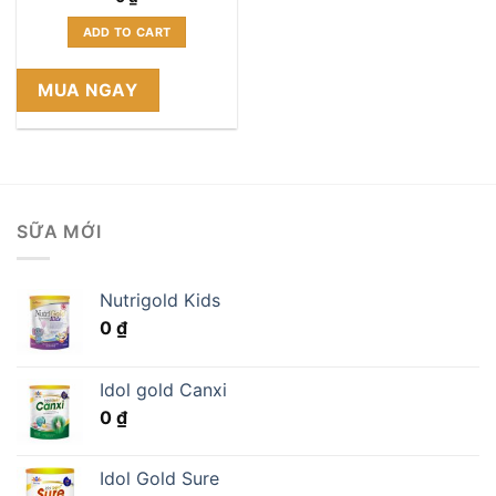
ADD TO CART
MUA NGAY
SỮA MỚI
Nutrigold Kids
0
₫
Idol gold Canxi
0
₫
Idol Gold Sure