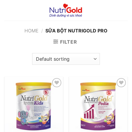
Chuyển
đến
nội
dung
HOME
/
SỮA BỘT NUTRIGOLD PRO
FILTER
Add to
Add to
wishlist
wishlist