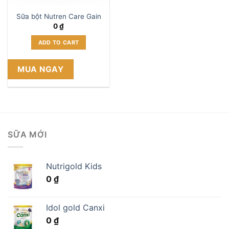
Sữa bột Nutren Care Gain
0
₫
ADD TO CART
MUA NGAY
SỮA MỚI
Nutrigold Kids
0
₫
Idol gold Canxi
0
₫