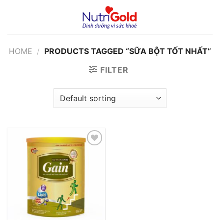
Chuyển
đến
nội
dung
HOME
/
PRODUCTS TAGGED “SỮA BỘT TỐT NHẤT”
FILTER
Add to
wishlist