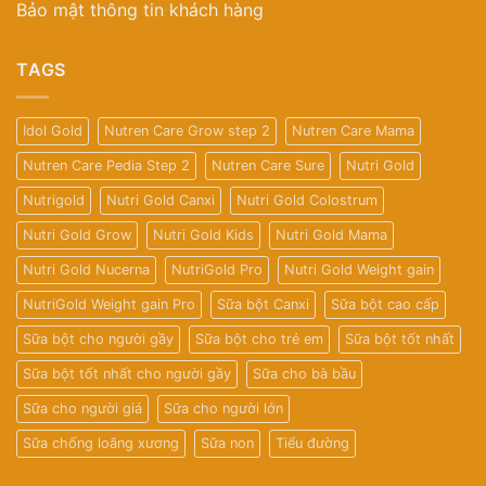
Bảo mật thông tin khách hàng
TAGS
Idol Gold
Nutren Care Grow step 2
Nutren Care Mama
Nutren Care Pedia Step 2
Nutren Care Sure
Nutri Gold
Nutrigold
Nutri Gold Canxi
Nutri Gold Colostrum
Nutri Gold Grow
Nutri Gold Kids
Nutri Gold Mama
Nutri Gold Nucerna
NutriGold Pro
Nutri Gold Weight gain
NutriGold Weight gain Pro
Sữa bột Canxi
Sữa bột cao cấp
Sữa bột cho người gầy
Sữa bột cho trẻ em
Sữa bột tốt nhất
Sữa bột tốt nhất cho người gầy
Sữa cho bà bầu
Sữa cho người giá
Sữa cho người lớn
Sữa chống loãng xương
Sữa non
Tiểu đường