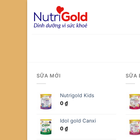
Chuyển
đến
nội
dung
SỮA MỚI
SỮA 
Nutrigold Kids
0
₫
Idol gold Canxi
0
₫