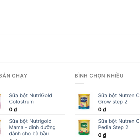
BÁN CHẠY
BÌNH CHỌN NHIỀU
Sữa bột NutriGold
Sữa bột Nutren C
Colostrum
Grow step 2
0
₫
0
₫
Sữa bột Nutrigold
Sữa bột Nutren C
Mama - dinh dưỡng
Pedia Step 2
dành cho bà bầu
0
₫