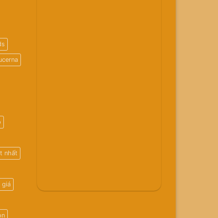
ds
ucerna
p
t nhất
 giá
on