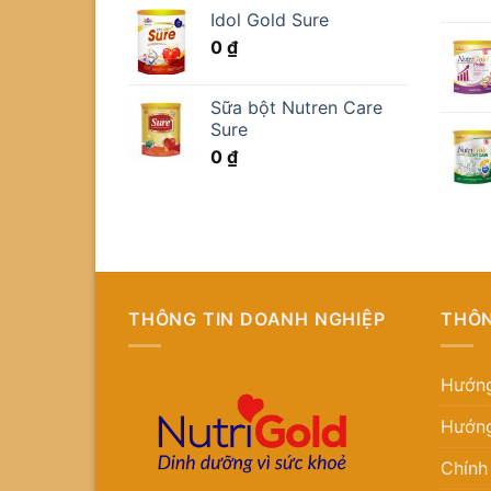
Idol Gold Sure
0
₫
Sữa bột Nutren Care
Sure
0
₫
THÔNG TIN DOANH NGHIỆP
THÔN
Hướng
Hướng
Chính