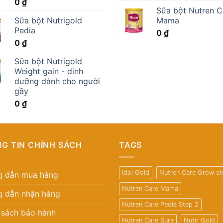
0
₫
Sữa bột Nutren C
Sữa bột Nutrigold
Mama
Pedia
0
₫
0
₫
Sữa bột Nutrigold
Weight gain - dinh
dưỡng dành cho người
gầy
0
₫
G TIN CHÍNH SÁCH
TAGS
Idol Gold
Nutren Care Grow st
 dẫn mua hàng
Nutren Care Mama
 dẫn nhận hàng
Nutren Care Pedia Step 2
 sách bảo hành
Nutren Care Sure
Nutri Gold